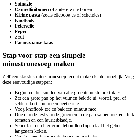
Spinazie
Cannellinibonen
of andere witte bonen
Kleine pasta
(zoals elleboogjes of schelpjes)
Knoflook
Peterselie
Peper
Zout
Parmezaanse kaas
Stap voor stap een simpele
minestronesoep maken
Zelf een klassiek minestronesoep recept maken is niet moeilijk. Volg
deze eenvoudige stappen:
Begin met het snijden van alle groente in kleine stukjes.
Zet een grote pan op het vuur en bak de ui, wortel, prei of
selderij kort aan in een beetje olie.
Voeg knoflook toe en bak een minuut mee.
Doe dan de rest van de groenten in de pan samen met een blik
tomaten en een laurierblaadje.
Schenk er een liter groentebouillon bij en laat het geheel
langzaam koken.
Voeg na een kwartier de bonen en pasta toe.