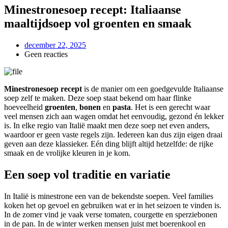
Minestronesoep recept: Italiaanse
maaltijdsoep vol groenten en smaak
december 22, 2025
Geen reacties
Minestronesoep recept
is de manier om een goedgevulde Italiaanse
soep zelf te maken. Deze soep staat bekend om haar flinke
hoeveelheid
groenten
,
bonen
en
pasta
. Het is een gerecht waar
veel mensen zich aan wagen omdat het eenvoudig, gezond én lekker
is. In elke regio van Italië maakt men deze soep net even anders,
waardoor er geen vaste regels zijn. Iedereen kan dus zijn eigen draai
geven aan deze klassieker. Eén ding blijft altijd hetzelfde: de rijke
smaak en de vrolijke kleuren in je kom.
Een soep vol traditie en variatie
In Italië is minestrone een van de bekendste soepen. Veel families
koken het op gevoel en gebruiken wat er in het seizoen te vinden is.
In de zomer vind je vaak verse tomaten, courgette en sperziebonen
in de pan. In de winter werken mensen juist met boerenkool en