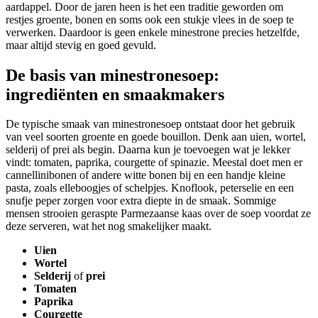
aardappel. Door de jaren heen is het een traditie geworden om
restjes groente, bonen en soms ook een stukje vlees in de soep te
verwerken. Daardoor is geen enkele minestrone precies hetzelfde,
maar altijd stevig en goed gevuld.
De basis van minestronesoep:
ingrediënten en smaakmakers
De typische smaak van minestronesoep ontstaat door het gebruik
van veel soorten groente en goede bouillon. Denk aan uien, wortel,
selderij of prei als begin. Daarna kun je toevoegen wat je lekker
vindt: tomaten, paprika, courgette of spinazie. Meestal doet men er
cannellinibonen of andere witte bonen bij en een handje kleine
pasta, zoals elleboogjes of schelpjes. Knoflook, peterselie en een
snufje peper zorgen voor extra diepte in de smaak. Sommige
mensen strooien geraspte Parmezaanse kaas over de soep voordat ze
deze serveren, wat het nog smakelijker maakt.
Uien
Wortel
Selderij
of
prei
Tomaten
Paprika
Courgette