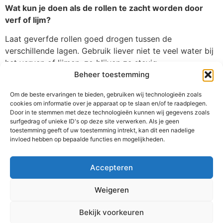
Wat kun je doen als de rollen te zacht worden door
verf of lijm?
Laat geverfde rollen goed drogen tussen de
verschillende lagen. Gebruik liever niet te veel water bij
het verven of lijmen, zo blijven ze stevig.
Beheer toestemming
gerelateerde berichten
Om de beste ervaringen te bieden, gebruiken wij technologieën zoals
cookies om informatie over je apparaat op te slaan en/of te raadplegen.
Door in te stemmen met deze technologieën kunnen wij gegevens zoals
VORIGE
DE VOLGENDE
surfgedrag of unieke ID's op deze site verwerken. Als je geen
Franse klassieker: Clafoutis recept voor thuisbakkers
Hoe het vermogen en de lifestyle van John de Wolf eruitzien
toestemming geeft of uw toestemming intrekt, kan dit een nadelige
invloed hebben op bepaalde functies en mogelijkheden.
Accepteren
Weigeren
Bekijk voorkeuren
Huis
Privacybeleid
Algemene Voorwaarden